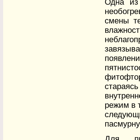
Одна из
необогр
смены т
влажн
неблаг
завязыв
появле
пятнист
фитофто
стараясь
внутренн
режим в 
следующи
пасмурну
Для пр