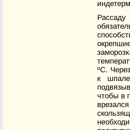
индетерм
Рассаду
обязате
способ
окрепш
заморо
температ
ºС. Чере
к шпале
подвязыв
чтобы в 
врезался
скольз
необхо