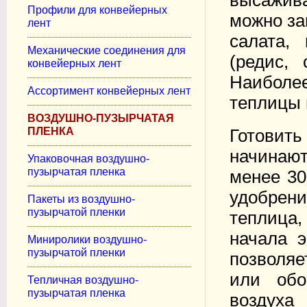
высажива
Профили для конвейерных
можно за
лент
салата,
Механические соединения для
(редис, 
конвейерных лент
Наибол
Ассортимент конвейерных лент
теплицы 
ВОЗДУШНО-ПУЗЫРЧАТАЯ
ПЛЕНКА
Готовить
начинают
Упаковочная воздушно-
пузырчатая пленка
менее 30
удобрен
Пакеты из воздушно-
пузырчатой пленки
теплица,
начала э
Миниролики воздушно-
пузырчатой пленки
позволяе
или обо
Тепличная воздушно-
пузырчатая пленка
воздуха