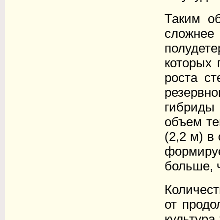
Таким о
сложнее
полудет
которых 
роста ст
резервно
гибриды 
объем те
(2,2 м) 
формируе
больше, 
Количест
от продо
культура