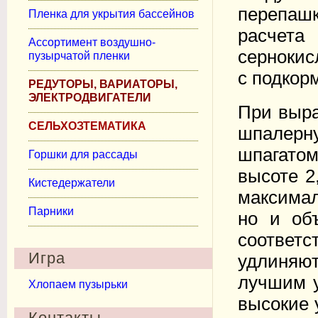
перепаш
Пленка для укрытия бассейнов
расчета
Ассортимент воздушно-
сернокис
пузырчатой пленки
с подкор
РЕДУТОРЫ, ВАРИАТОРЫ,
ЭЛЕКТРОДВИГАТЕЛИ
При выра
СЕЛЬХОЗТЕМАТИКА
шпалерн
шпагато
Горшки для рассады
высоте 2
Кистедержатели
максимал
Парники
но и об
соотве
Игра
удлиняю
лучшим 
Хлопаем пузырьки
высокие 
Контакты