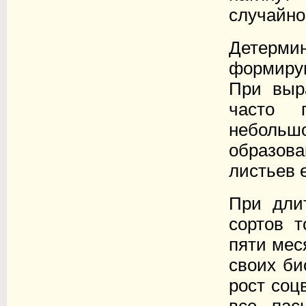
случайно
Детерми
формирую
При выр
часто 
неболь
образова
листьев 
При дли
сортов т
пяти мес
своих би
рост соц