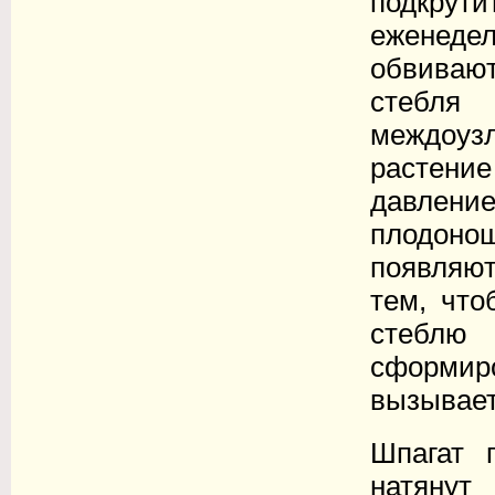
подкрути
еженеде
обвиваю
стебля
междоуз
растени
давлен
плодоно
появляют
тем, что
стеблю
сформир
вызывает
Шпагат 
натянут