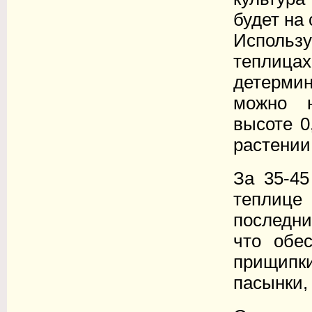
будет на
Исполь
тепли
детерми
можно н
высоте 0
растении
За 35-45
теплице
последни
что обе
прищипки
пасынки,