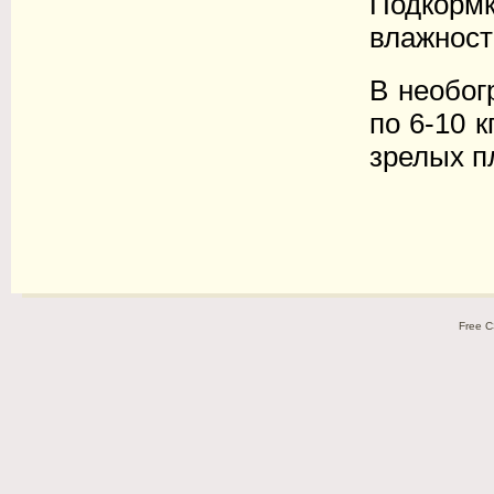
Подкорм
влажност
В необог
по 6-10 к
зрелых пл
Free C