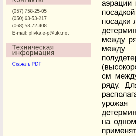
аэрации 
посадкой
(057) 758-25-05
(050) 63-53-217
посадки 
(068) 58-72-408
детерми
E-mail: plivka.e-p@ukr.net
между ря
Техническая
между
информация
полуде
Скачать PDF
(высокор
см межд
ряду. Д
распола
урожая
детермин
на одном
приме