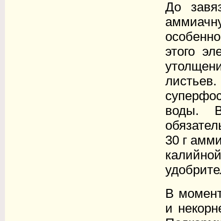
До завя
аммиачн
особенн
этого эл
утолщен
листьев.
суперфос
воды. 
обязател
30 г амм
калийной
удобрите
В момент
и некорн