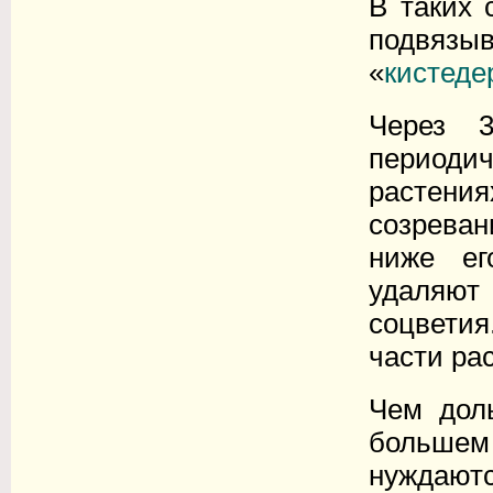
В таких 
подвяз
«
кистеде
Через 3
периоди
растени
созреван
ниже ег
удаляют
соцветия
части ра
Чем дол
большем 
нуждаютс