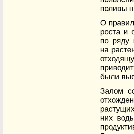
поливы н
О правил
роста и 
по ряду 
на расте
отходящ
приводит
были выс
Залом со
отхожде
растущи
них воды
продукти