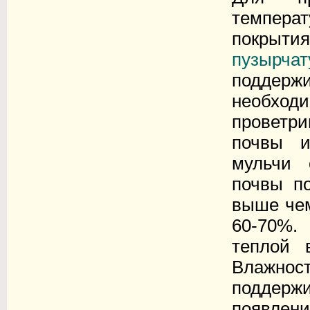
темпера
покрыти
пузырча
поддержи
необхо
проветр
почвы и
мульчи 
почвы по
выше чем
60-70%.
теплой 
Влажно
поддержи
появлени