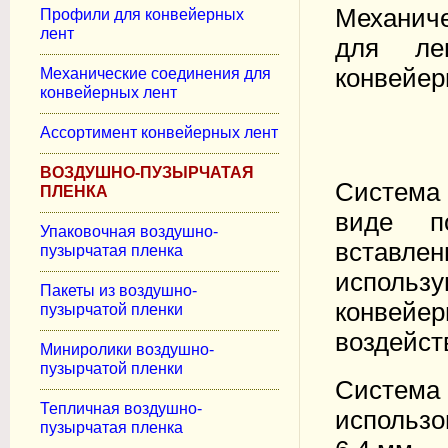
Механиче
Профили для конвейерных
лент
для ле
конвейер
Механические соединения для
конвейерных лент
Ассортимент конвейерных лент
ВОЗДУШНО-ПУЗЫРЧАТАЯ
Система 
ПЛЕНКА
виде п
Упаковочная воздушно-
вставле
пузырчатая пленка
исполь
Пакеты из воздушно-
конвей
пузырчатой пленки
воздейст
Миниролики воздушно-
пузырчатой пленки
Систем
Тепличная воздушно-
использо
пузырчатая пленка