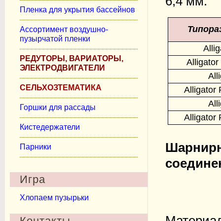
6,4 мм.
Пленка для укрытия бассейнов
Типора
Ассортимент воздушно-
пузырчатой пленки
Alli
РЕДУТОРЫ, ВАРИАТОРЫ,
Alligato
ЭЛЕКТРОДВИГАТЕЛИ
All
СЕЛЬХОЗТЕМАТИКА
Alligator
All
Горшки для рассады
Alligator
Кистедержатели
Шарнирн
Парники
соединен
Игра
Хлопаем пузырьки
Материа
Контакты